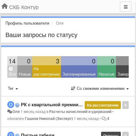
СКБ Контур
Профиль пользователя
Оля
Ваши запросы по статусу
14
0
3
0
0
На
Все
Новые
рассмотрении
Запланированные
Начатые
Завершен
Тег
Со свежими изменениями
РК с квартальной премии при расчете среднего
На рассмотрении
0
Оля
1 месяц назад
в
Расчеты начислений и удержаний
•
обновлен
Гашков Николай (Эксперт)
1 месяц назад
•
4
Пустые табели
Отвечен
0