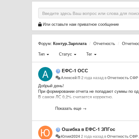
Или оставьте нам приватное сообщение
Форум:
Контур.Зарплата
Отчетность
Отчетно
Тип
Статус
Тег
ЕФС-1 ОСС
Алексей П
2 года назад
в
Отчетность СФР
Добрый день!
При формировании отчета не попадают суммы по одн
В самом ЛС 0,2% считается корректно.
За январь и февраль одинаковые суммы выплат. И в 
датам в настройках не увидели. Не попадают суммы
Показать еще →
В РСВ также все корректно отображается.
Подскажите в чем может быть причина в ЕФС-1 ОС
Ошибка в ЕФС-1 ЗПГос
Юлия2024
2 года назад
в
Отчетность СФР