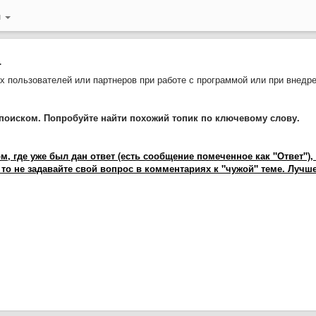
й
.
 пользователей или партнеров при работе с программой или при внедр
поиском. Попробуйте найти похожий топик по ключевому слову.
 где уже был дан ответ (есть сообщение помеченное как "Ответ"),
 то не задавайте свой вопрос в комментариях к "чужой" теме. Лучш