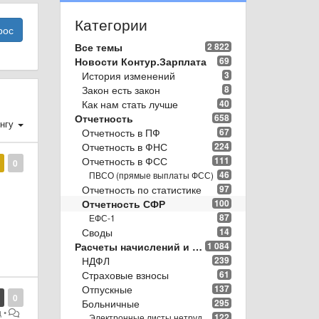
Категории
рос
Все темы
2 822
Новости Контур.Зарплата
69
История изменений
3
Закон есть закон
8
Как нам стать лучше
40
Отчетность
658
нгу
Отчетность в ПФ
67
Отчетность в ФНС
224
Отчетность в ФСС
111
0
46
ПВСО (прямые выплаты ФСС)
Отчетность по статистике
97
Отчетность СФР
100
87
ЕФС-1
Своды
14
о
Расчеты начислений и удержаний
1 084
НДФЛ
239
Страховые взносы
61
Отпускные
137
0
Больничные
295
д
•
122
Электронные листы нетрудоспособности (ЭЛН)