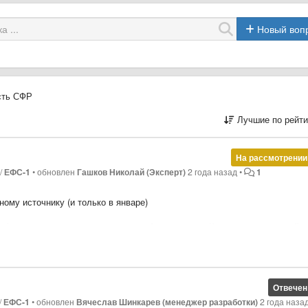
Новый воп
сть СФР
Лучшие по рейти
На рассмотрении
/
ЕФС-1
•
обновлен
Гашков Николай (Эксперт)
2 года назад
•
1
ому источнику (и только в январе)
февраль все попадает корректно. А январь нет. Каких-то ограничений п
 по источнику "В" 3 058,08р
С?
zpl_zplinfo_full(20240408_102545).cab
Отвечен
/
ЕФС-1
•
обновлен
Вячеслав Шинкарев (менеджер разработки)
2 года наза