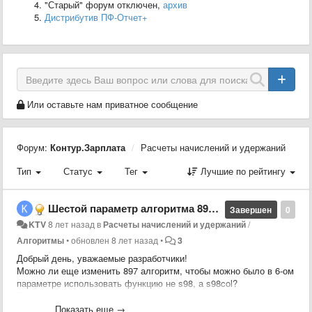
"Старый" форум отключен,
архив
Дистрибутив ПФ-Отчет+
Или оставьте нам приватное сообщение
Форум:
Контур.Зарплата
Расчеты начислений и удержаний
Тип
Статус
Тег
Лучшие по рейтингу
Шестой параметр алгоритма 897 Доплата до МРОТ
Завершен
0
KTV
8 лет назад
в
Расчеты начислений и удержаний
/
Алгоритмы
•
обновлен
8 лет назад
•
3
Добрый день, уважаемые разработчики!
Можно ли еще изменить 897 алгоритм, чтобы можно было в 6-ом
параметре использовать функцию не s98, а s98col?
Соответственно, наверно нужен еще один параметр с указанием
столбца для выборки РВ в этой функции.
Показать еще →