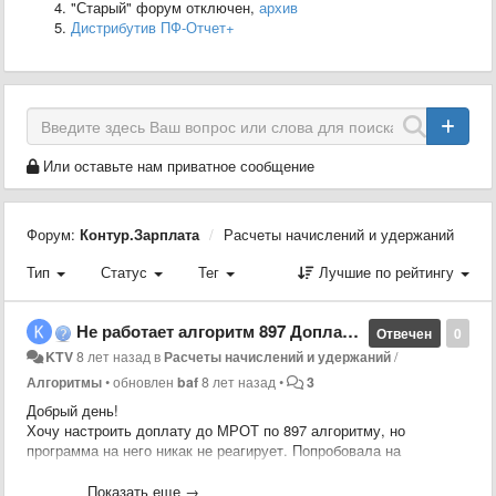
"Старый" форум отключен,
архив
Дистрибутив ПФ-Отчет+
Или оставьте нам приватное сообщение
Форум:
Контур.Зарплата
Расчеты начислений и удержаний
Тип
Статус
Тег
Лучшие по рейтингу
Не работает алгоритм 897 Доплата до МРОТ
Отвечен
0
KTV
8 лет назад
в
Расчеты начислений и удержаний
/
Алгоритмы
•
обновлен
baf
8 лет назад
•
3
Добрый день!
Хочу настроить доплату до МРОТ по 897 алгоритму, но
программа на него никак не реагирует. Попробовала на
нескольких базах - везде одинаково.
НО! в том же Raschet у меня развернут поставочный ZPL, в нем
Показать еще →